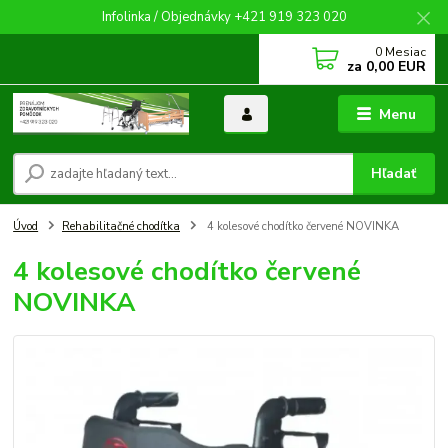
Infolinka / Objednávky +421 919 323 020
0
Mesiac
za
0,00 EUR
Menu
Hľadať
Úvod
Rehabilitačné chodítka
4 kolesové chodítko červené NOVINKA
4 kolesové chodítko červené
NOVINKA