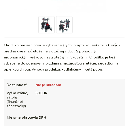
Chodítko pre seniorov je vybavené štyrmi plnými kolieskami, z ktorých
predné dve majú uloženie v otočnej vidlici. S pohodlnými
ergonomickými výškovo nastaviteľnými rukoväťami. Chodítko je tiež
vybavené Bowdenovými brzdami s možnosťou aretácie, sedadlom a
opierkou chrbta. Výhody produktu: •odľahčený ...
celý popis
Dostupnosť
Nie je skladom
Výška vrátnej
50 EUR
zálohy
(finančnej
zábezpeky)
Nie sme platcovia DPH