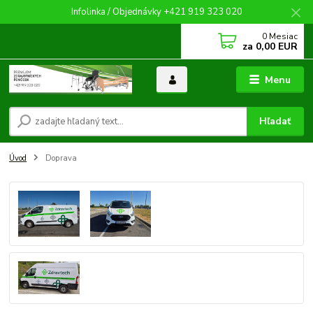
Infolinka / Objednávky +421 919 323 020
0
Mesiac
za
0,00 EUR
Menu
Hľadať
Úvod
Doprava