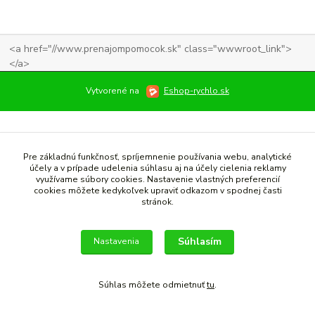
<a href="//www.prenajompomocok.sk" class="wwwroot_link">
</a>
Vytvorené na
Eshop-rychlo.sk
Pre základnú funkčnosť, spríjemnenie používania webu, analytické
účely a v prípade udelenia súhlasu aj na účely cielenia reklamy
využívame súbory cookies. Nastavenie vlastných preferencií
cookies môžete kedykoľvek upraviť odkazom v spodnej časti
stránok.
Súhlasím
Nastavenia
Súhlas môžete odmietnuť
tu
.