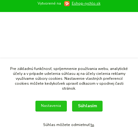
Vytvorené na
Eshop-rychlo.sk
Pre základnú funkčnosť, spríjemnenie používania webu, analytické
účely a v prípade udelenia súhlasu aj na účely cielenia reklamy
využívame súbory cookies. Nastavenie vlastných preferencií
cookies môžete kedykoľvek upraviť odkazom v spodnej časti
stránok.
Súhlasím
Nastavenia
Súhlas môžete odmietnuť
tu
.