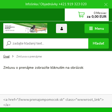
Infolinka / Objednávky +421 919 323 020
0
Mesiac
za
0,00 EUR
Menu
Hľadať
Úvod
Zmluva o prenájme
Zmluvu o prenájme zobrazíte kliknutím na obrázok:
<a href="//www.prenajompomocok.sk" class="wwwroot_link">
</a>