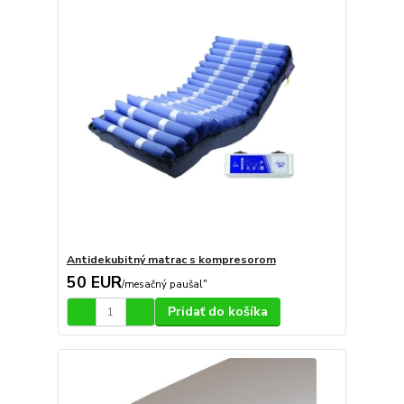
Antidekubitný matrac s kompresorom
50 EUR
/
mesačný paušal"
Pridať do košíka