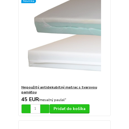
Novinka
Nepoužitý antidekubitný matrac s tvarovou
pamäťou
45 EUR
/
mesačný paušal"
Pridať do košíka