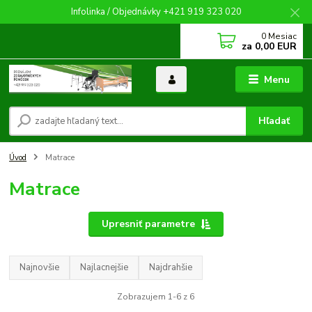
Infolinka / Objednávky +421 919 323 020
0
Mesiac
za
0,00 EUR
Menu
Hľadať
Úvod
Matrace
Matrace
Upresniť parametre
Najnovšie
Najlacnejšie
Najdrahšie
Zobrazujem 1-6 z 6