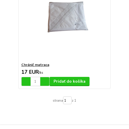
Chránič matraca
17 EUR
/
ks
Pridať do košíka
strana
z 1