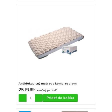
Antidekubitný matrac s kompresorom
25 EUR
/
mesačný paušal"
Pridať do košíka