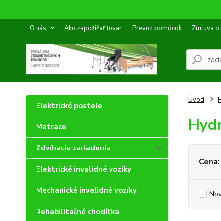
O nás
Ako zapožičať tovar
Prevoz pomôcok
Zmluva o
Úvod
P
Elektrické postele
Hydr
Matrace
Zdvíhacie zariadenia
Cena:
Elektrické invalidné vozíky
Mechanické invalidné vozíky
Nov
Rehabilitačné chodítka