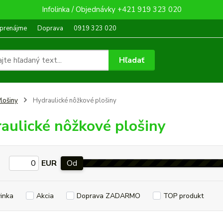
Infolinka / Objednávky +421 919 323 020
 prenájme
Doprava
0919 323 020
Hľadať
lošiny
Hydraulické nôžkové plošiny
aulické nôžkové plošiny
EUR
Od
inka
Akcia
Doprava ZADARMO
TOP produkt