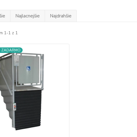
šie
Najlacnejšie
Najdrahšie
m 1-1 z 1
a ZADARMO