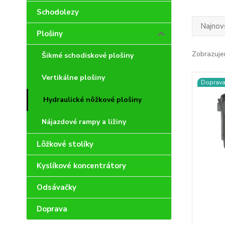
Schodolezy
Najnov
Plošiny
Zobrazuje
Šikmé schodiskové plošiny
Vertikálne plošiny
Doprav
Hydraulické nôžkové plošiny
Nájazdové rampy a ližiny
Lôžkové stolíky
Kyslíkové koncentrátory
Odsávačky
Doprava