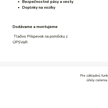
Bezpečnostné pásy a vesty
Doplnky na vozíky
Dodávame a montujeme
Tlačivo
Príspevok na pomôcku z
ÚPSVaR
Pre základnú funk
+421 919 323 020
účely cieleni
Infolinka / Objednávky
<a href="//www.prenajompomocok.sk" class="wwwroot_