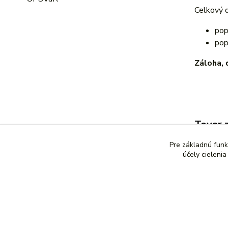
Celkový d
pop
pop
Záloha,
Tovar 
Elekt
Pre základnú funk
účely cieleni
<a href="//www.prenajompomocok.sk" class="wwwroot_