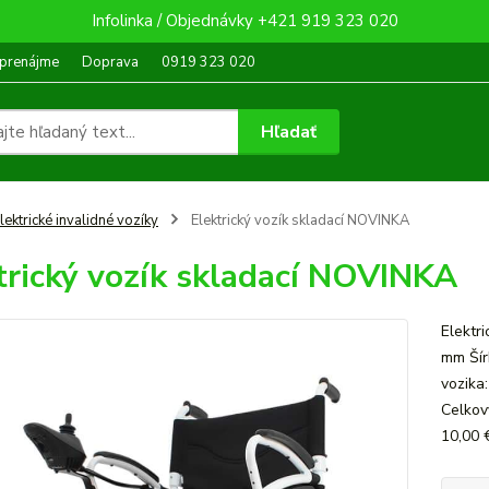
Infolinka / Objednávky +421 919 323 020
 prenájme
Doprava
0919 323 020
Hľadať
lektrické invalidné vozíky
Elektrický vozík skladací NOVINKA
trický vozík skladací NOVINKA
Elektr
mm Šír
vozika
Celkov
10,00 €