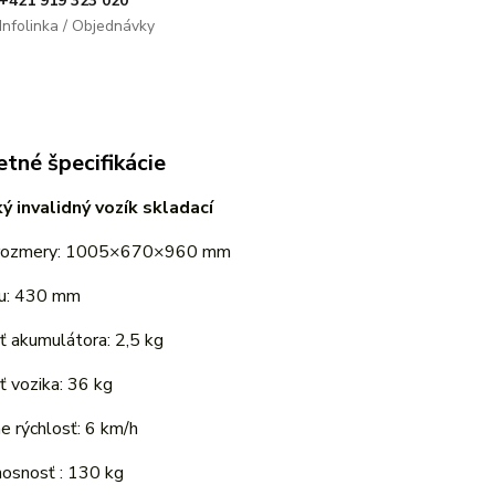
+421 919 323 020
Infolinka / Objednávky
tné špecifikácie
ký invalidný vozík skladací
 rozmery: 1005×670×960 mm
du: 430 mm
 akumulátora: 2,5 kg
 vozika: 36 kg
e rýchlosť: 6 km/h
nosnosť : 130 kg