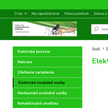
O nás
Ako zapožičať tovar
Prevoz pomôcok
Zmluva o
Úvod
E
Elektrické postele
Elek
Matrace
Zdvíhacie zariadenia
Elektrické invalidné vozíky
Mechanické invalidné vozíky
Rehabilitačné chodítka