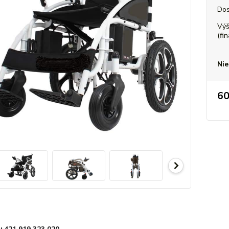
Dos
Výš
(fi
Nie
6