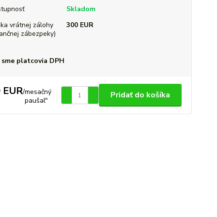
tupnosť
Skladom
ka vrátnej zálohy
300 EUR
nančnej zábezpeky)
 sme platcovia DPH
0 EUR
/
mesačný
Pridať do košíka
paušal"