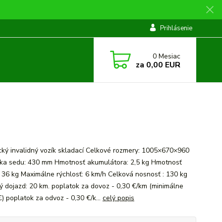
Prihlásenie
0
Mesiac
za
0,00 EUR
ický invalidný vozík skladací Celkové rozmery: 1005×670×960
ka sedu: 430 mm Hmotnosť akumulátora: 2,5 kg Hmotnosť
: 36 kg Maximálne rýchlosť: 6 km/h Celková nosnosť : 130 kg
ý dojazd: 20 km. poplatok za dovoz - 0,30 €/km (minimálne
) poplatok za odvoz - 0,30 €/k...
celý popis