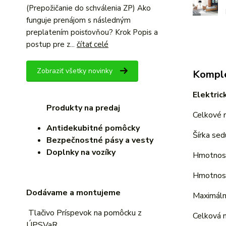
(Prepožičanie do schválenia ZP) Ako
funguje prenájom s následným
preplatením poisťovňou? Krok Popis a
postup pre z...
čítať celé
Zobraziť všetky novinky
Komple
Elektric
Produkty na predaj
Celkové
Antidekubitné pomôcky
Šírka se
Bezpečnostné pásy a vesty
Doplnky na vozíky
Hmotnosť
Hmotnosť
Dodávame a montujeme
Maximáln
Tlačivo
Príspevok na pomôcku z
Celková 
ÚPSVaR