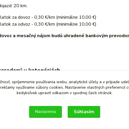
ojazd: 20 km.
latok za dovoz - 0,30 €/km (minimálne 10,00 €)
latok za odvoz - 0,30 €/km (minimálne 10,00 €)
 dovoz a mesačný nájom budú uhradené bankovým prevodom
zaradený v kategóriách
rické invalidné vozíky
čnosť, spríjemnenie používania webu, analytické účely a v prípade udel
a reklamy využívame súbory cookies. Nastavenie vlastných preferencií 
kedykoľvek upraviť odkazom v spodnej časti stránok.
Súhlasím
Nastavenia
link"></a>