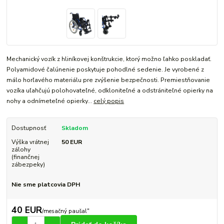
Mechanický vozík z hliníkovej konštrukcie, ktorý možno ľahko poskladať.
Polyamidové čalúnenie poskytuje pohodlné sedenie. Je vyrobené z
málo horľavého materiálu pre zvýšenie bezpečnosti. Premiestňovanie
vozíka uľahčujú polohovateľné, odkloniteľné a odstrániteľné opierky na
nohy a odnímeteľné opierky...
celý popis
Dostupnosť
Skladom
Výška vrátnej
50 EUR
zálohy
(finančnej
zábezpeky)
Nie sme platcovia DPH
40 EUR
/
mesačný paušal"