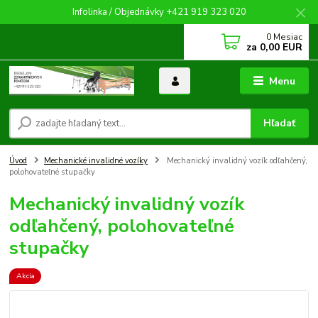
Infolinka / Objednávky +421 919 323 020
0
Mesiac
za
0,00 EUR
Menu
Hľadať
Úvod
Mechanické invalidné vozíky
Mechanický invalidný vozík odľahčený,
polohovateľné stupačky
Mechanický invalidný vozík
odľahčený, polohovateľné
stupačky
Akcia