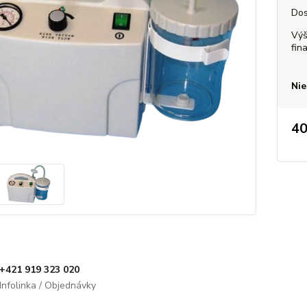
Dos
Výš
fin
Nie
4
+421 919 323 020
Infolinka / Objednávky