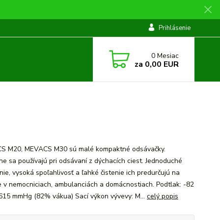
Prihlásenie
0
Mesiac
za
0,00 EUR
S M20, MEVACS M30 sú malé kompaktné odsávačky.
ne sa používajú pri odsávaní z dýchacích ciest. Jednoduché
nie, vysoká spoľahlivosť a ľahké čistenie ich predurčujú na
ie v nemocniciach, ambulanciách a domácnostiach. Podtlak: -82
-615 mmHg (82% vákua) Sací výkon vývevy: M...
celý popis