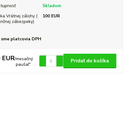
tupnosť
Skladom
ka Vrátnej zálohy (
100 EUR
ančnej zábezpeky)
 sme platcovia DPH
0 EUR
/
mesačný
Pridať do košíka
paušal"