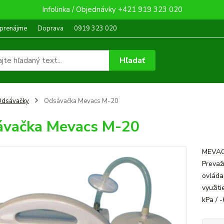
Infolinka / Objednávky +421 919 323 020
 prenájme
Doprava
0919 323 020
Hľadať
Odsávačky
Odsávačka Mevacs M-20
vačka Mevacs M-20
MEVAC
Prevaž
ovláda
využit
kPa / 