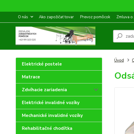
O nás
Ako zapožičať tovar
Prevoz pomôcok
Zmluva o
Úvod
Elektrické postele
Odsá
Matrace
Zdvíhacie zariadenia
Elektrické invalidné vozíky
Mechanické invalidné vozíky
Rehabilitačné chodítka