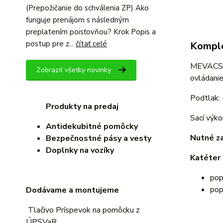
(Prepožičanie do schválenia ZP) Ako
funguje prenájom s následným
preplatením poisťovňou? Krok Popis a
postup pre z...
čítať celé
Komple
MEVACS M
Zobraziť všetky novinky
ovládanie
Podtlak:
Produkty na predaj
Sací výk
Antidekubitné pomôcky
Nutné za
Bezpečnostné pásy a vesty
Doplnky na vozíky
Katéter 
pop
pop
Dodávame a montujeme
Tlačivo
Príspevok na pomôcku z
ÚPSVaR